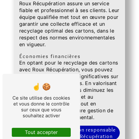
Roux Récupération assure un service
fiable et professionnel à ses clients. Leur
équipe qualifiée met tout en œuvre pour
garantir une collecte efficace et un
recyclage optimal des cartons, dans le
respect des normes environnementales
en vigueur.
Économies financières
En optant pour le recyclage des cartons
avec Roux Récupération, vous pouvez
réaliser des économies significatives sur
la gestion de vos déchets. En valorisant
vos cartons usagés, vous diminuez les
coûts liés à l'enlèvement et au
Ce site utilise des cookies
traitement des déchets, tout en
et vous donne le contrôle
sur ceux que vous
contribuant à une meilleure gestion de
souhaitez activer
votre budget environnemental.
Optez pour une solution responsable
Tout accepter
et durable avec Roux Récupération