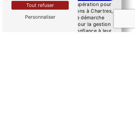
En choisissant Roux Récupération pour
Tout refuser
le recyclage de vos cartons à Chartres,
Personnaliser
vous faites le choix d'une démarche
responsable et durable pour la gestion
de vos déchets. Faites confiance à leur
expertise et à leur engagement
écologique pour contribuer activement à
la préservation de l'environnement et à
la promotion d'une économie circulaire.
Contactez dès maintenant Roux
Récupération pour bénéficier de leurs
services de collecte et recyclage des
cartons à Chartres.
En savoir plus
Contactez-nous