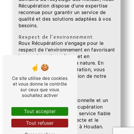
Récupération dispose d'une expertise
reconnue pour garantir un service de
qualité et des solutions adaptées à vos
besoins.
Respect de l'environnement
Roux Récupération s'engage pour le
respect de l'environnement en favorisant
le recyclage des métaux et en
minimisant l'impact sur la nature. En
choisissant Roux Récupération, vous
contribuez à la préservation de notre
Ce site utilise des cookies
planète.
et vous donne le contrôle
sur ceux que vous
Fiabilité
souhaitez activer
Avec une équipe professionnelle et un
matériel adapté, Roux Récupération
Tout accepter
s'engage à vous offrir un service fiable
et de qualité pour la collecte et le
Tout refuser
recyclage de vos métaux à Houdan.