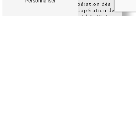
Personnaliser
Contactez Roux Récupération dès
maintenant pour la récupération de
vos métaux à Houdan et bénéficiez
d'un service personnalisé et de
qualité pour tous vos besoins de
recyclage de métaux.
En savoir plus
Contactez-nous