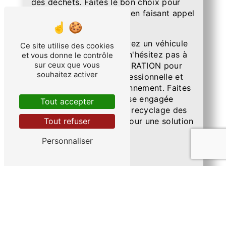
des déchets. Faites le bon choix pour
l'avenir de notre planète en faisant appel
à ROUX RECUPERATION.
En conclusion, si vous avez un véhicule
Ce site utilise des cookies
hors d'usage à Houdan, n'hésitez pas à
et vous donne le contrôle
sur ceux que vous
contacter ROUX RECUPERATION pour
souhaitez activer
une prise en charge professionnelle et
respectueuse de l'environnement. Faites
confiance à une entreprise engagée
Tout accepter
dans la valorisation et le recyclage des
véhicules hors d'usage pour une solution
Tout refuser
adaptée à vos besoins.
Personnaliser
En savoir plus
Contactez-nous